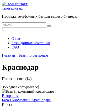
Перейти
к
Твой контакт.
содержанию
Продажа телефонных баз для вашего бизнеса.
Search
for:
0
О нас
Базы данных компаний
FAQ
Главная
Базы по регионам
Краснодар
Показаны все (14)
В корзину
База IT-компаний Краснодара
₽
1790