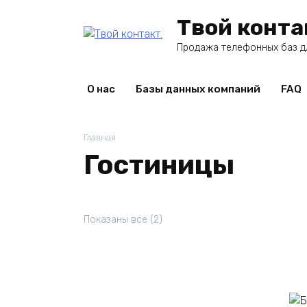
Перейти
Твой конта
к
содержанию
Продажа телефонных баз д
О нас
Базы данных компаний
FAQ
Главная
Гостиницы
Показаны все (2)