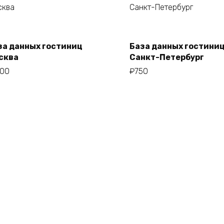
В корзину
В корзину
за данных гостиниц
База данных гостини
сква
Санкт-Петербург
500
₽
750