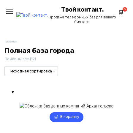
Перейти
Твой контакт.
к
0
содержанию
Продажа телефонных баз для вашего
бизнеса.
Главная
Полная база города
Показаны все (12)
В корзину