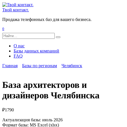
Перейти
к
Твой контакт.
содержанию
Продажа телефонных баз для вашего бизнеса.
0
Search
for:
О нас
Базы данных компаний
FAQ
Главная
Базы по регионам
Челябинск
База архитекторов и
дизайнеров Челябинска
₽
1790
Актуализация базы: июль 2026
Формат базы: MS Excel (xlsx)