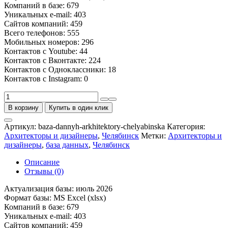
Компаний в базе: 679
Уникальных e-mail: 403
Сайтов компаний: 459
Всего телефонов: 555
Мобильных номеров: 296
Контактов с Youtube: 44
Контактов с Вконтакте: 224
Контактов с Одноклассники: 18
Контактов с Instagram: 0
Количество
товара
В корзину
Купить в один клик
База
архитекторов
Артикул:
baza-dannyh-arkhitektory-chelyabinska
Категория:
и
Архитекторы и дизайнеры
,
Челябинск
Метки:
Архитекторы и
дизайнеров
дизайнеры
,
база данных
,
Челябинск
Челябинска
Описание
Отзывы (0)
Актуализация базы: июль 2026
Формат базы: MS Excel (xlsx)
Компаний в базе: 679
Уникальных e-mail: 403
Сайтов компаний: 459