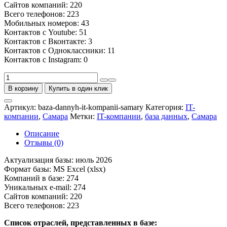
Сайтов компаний: 220
Всего телефонов: 223
Мобильных номеров: 43
Контактов с Youtube: 51
Контактов с Вконтакте: 3
Контактов с Одноклассники: 11
Контактов с Instagram: 0
Количество
товара
В корзину
Купить в один клик
База
IT-
Артикул:
baza-dannyh-it-kompanii-samary
Категория:
IT-
компаний
компании
,
Самара
Метки:
IT-компании
,
база данных
,
Самара
Самары
Описание
Отзывы (0)
Актуализация базы: июль 2026
Формат базы: MS Excel (xlsx)
Компаний в базе: 274
Уникальных e-mail: 274
Сайтов компаний: 220
Всего телефонов: 223
Список отраслей, представленных в базе: