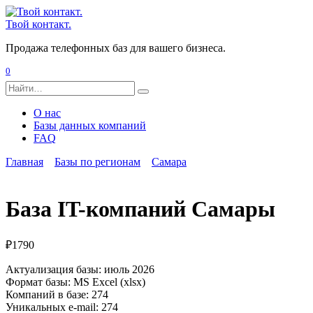
Перейти
к
Твой контакт.
содержанию
Продажа телефонных баз для вашего бизнеса.
0
Search
for:
О нас
Базы данных компаний
FAQ
Главная
Базы по регионам
Самара
База IT-компаний Самары
₽
1790
Актуализация базы: июль 2026
Формат базы: MS Excel (xlsx)
Компаний в базе: 274
Уникальных e-mail: 274