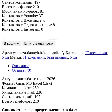
Сайтов компаний: 197
Всего телефонов: 210
Мобильных номеров: 81
Контактов с Youtube: 37
Контактов с Вконтакте: 0
Контактов с Одноклассники: 8
Контактов с Instagram: 0
Количество
товара
В корзину
Купить в один клик
База
IT-
Артикул:
baza-dannyh-it-kompanii-ufy
Категория:
IT-компании
,
компаний
Уфа
Метки:
IT-компании
,
база данных
,
Уфа
Уфы
Описание
Отзывы (0)
Актуализация базы: июль 2026
Формат базы: MS Excel (xlsx)
Компаний в базе: 250
Уникальных e-mail: 236
Сайтов компаний: 197
Всего телефонов: 210
Список отраслей, представленных в базе: