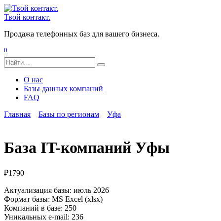
Перейти
к
Твой контакт.
содержанию
Продажа телефонных баз для вашего бизнеса.
0
Search
for:
О нас
Базы данных компаний
FAQ
Главная
Базы по регионам
Уфа
База IT-компаний Уфы
₽
1790
Актуализация базы: июль 2026
Формат базы: MS Excel (xlsx)
Компаний в базе: 250
Уникальных e-mail: 236