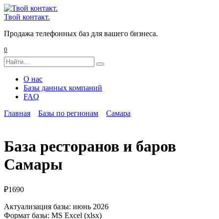
Перейти
к
Твой контакт.
содержанию
Продажа телефонных баз для вашего бизнеса.
0
Search
for:
О нас
Базы данных компаний
FAQ
Главная
Базы по регионам
Самара
База ресторанов и баров
Самары
₽
1690
Актуализация базы: июнь 2026
Формат базы: MS Excel (xlsx)