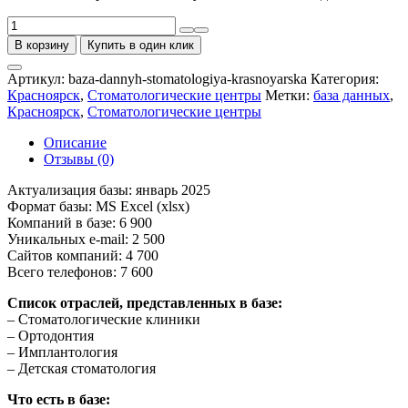
Количество
товара
В корзину
Купить в один клик
База
стоматологических
Артикул:
baza-dannyh-stomatologiya-krasnoyarska
Категория:
центров
Красноярск
,
Стоматологические центры
Метки:
база данных
,
Красноярска
Красноярск
,
Стоматологические центры
Описание
Отзывы (0)
Актуализация базы: январь 2025
Формат базы: MS Excel (xlsx)
Компаний в базе: 6 900
Уникальных e-mail: 2 500
Сайтов компаний: 4 700
Всего телефонов: 7 600
Список отраслей, представленных в базе:
– Стоматологические клиники
– Ортодонтия
– Имплантология
– Детская стоматология
Что есть в базе: