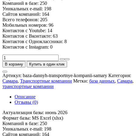
Компаний в базе: 250
Уникальных e-mail: 198
Сайтов компаний: 164
Всего телефонов: 205
Мобильных номеров: 96
Контактов с Youtube: 14
Контактов с Вконтакте: 63
Контактов с Одноклассники: 8
Контактов с Instagram: 0
Количество
товара
В корзину
Купить в один клик
База
транспортных
Артикул:
baza-dannyh-transportnye-kompanii-samary
Категория:
компаний
Самара
,
Транспортные компании
Метки:
база данных
,
Самара
,
Самары
транспортные компании
Описание
Отзывы (0)
Актуализация базы: июнь 2026
Формат базы: MS Excel (xlsx)
Компаний в базе: 250
Уникальных e-mail: 198
Сайтов компаний: 164