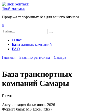
Перейти
к
Твой контакт.
содержанию
Продажа телефонных баз для вашего бизнеса.
0
Search
for:
О нас
Базы данных компаний
FAQ
Главная
Базы по регионам
Самара
База транспортных
компаний Самары
₽
1790
Актуализация базы: июнь 2026
Формат базы: MS Excel (xlsx)