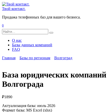
Перейти
к
Твой контакт.
содержанию
Продажа телефонных баз для вашего бизнеса.
0
Search
for:
О нас
Базы данных компаний
FAQ
Главная
Базы по регионам
Волгоград
База юридических компаний
Волгограда
₽
1890
Актуализация базы: июль 2026
Формат базы: MS Excel (xlsx)