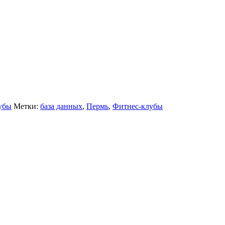
убы
Метки:
база данных
,
Пермь
,
Фитнес-клубы