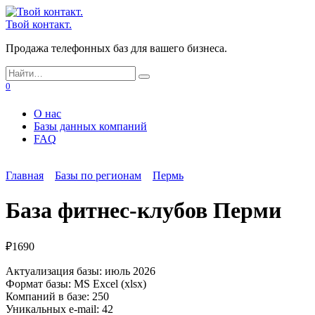
Перейти
к
Твой контакт.
содержанию
Продажа телефонных баз для вашего бизнеса.
Search
for:
0
О нас
Базы данных компаний
FAQ
Главная
Базы по регионам
Пермь
База фитнес-клубов Перми
₽
1690
Актуализация базы: июль 2026
Формат базы: MS Excel (xlsx)
Компаний в базе: 250
Уникальных e-mail: 42