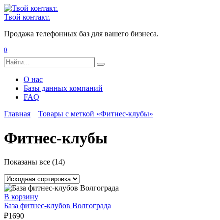
Перейти
к
Твой контакт.
содержанию
Продажа телефонных баз для вашего бизнеса.
0
Search
for:
О нас
Базы данных компаний
FAQ
Главная
Товары с меткой «Фитнес-клубы»
Фитнес-клубы
Показаны все (14)
В корзину
База фитнес-клубов Волгограда
₽
1690