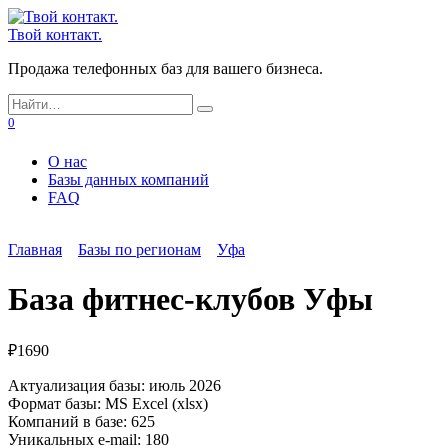
Перейти
к
Твой контакт.
содержанию
Продажа телефонных баз для вашего бизнеса.
Search
for:
0
О нас
Базы данных компаний
FAQ
Главная
Базы по регионам
Уфа
База фитнес-клубов Уфы
₽
1690
Актуализация базы: июль 2026
Формат базы: MS Excel (xlsx)
Компаний в базе: 625
Уникальных e-mail: 180