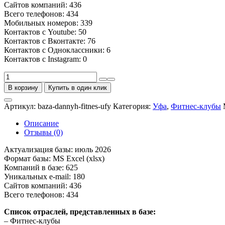
Сайтов компаний: 436
Всего телефонов: 434
Мобильных номеров: 339
Контактов с Youtube: 50
Контактов с Вконтакте: 76
Контактов с Одноклассники: 6
Контактов с Instagram: 0
Количество
товара
В корзину
Купить в один клик
База
фитнес-
Артикул:
baza-dannyh-fitnes-ufy
Категория:
Уфа
,
Фитнес-клубы
клубов
Уфы
Описание
Отзывы (0)
Актуализация базы: июль 2026
Формат базы: MS Excel (xlsx)
Компаний в базе: 625
Уникальных e-mail: 180
Сайтов компаний: 436
Всего телефонов: 434
Список отраслей, представленных в базе:
– Фитнес-клубы