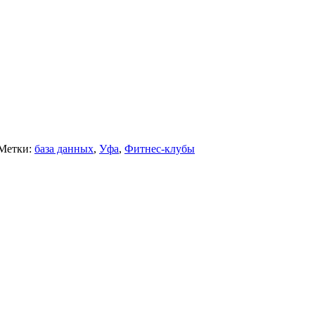
Метки:
база данных
,
Уфа
,
Фитнес-клубы